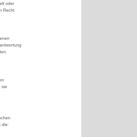
elt oder
m Recht
fenen
rantwortung
ten.
en
 sie
ischen
 die: