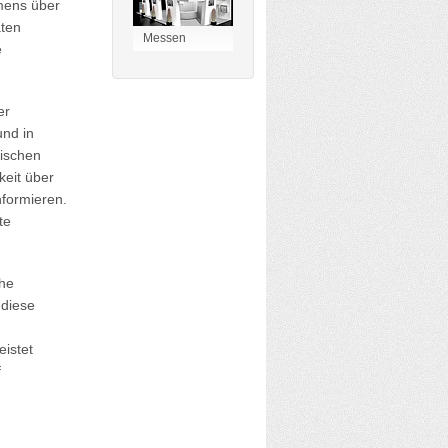
mens über
aten
Messen
e
er
und in
fischen
keit über
formieren.
te
che
 diese
eistet
f