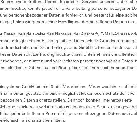
Sofern eine betroffene Person besondere Services unseres Unterneh
nehmen möchte, könnte jedoch eine Verarbeitung personenbezogener D
eitung personenbezogener Daten erforderlich und besteht für eine solch
lage, holen wir generell eine Einwilligung der betroffenen Person ein.
 Daten, beispielsweise des Namens, der Anschrift, E-Mail-Adresse od
rson, erfolgt stets im Einklang mit der Datenschutz-Grundverordnung 
afu Brandschutz- und Sicherheitssysteme GmbH geltenden landesspezi
ieser Datenschutzerklärung möchte unser Unternehmen die Öffentlich
 erhobenen, genutzten und verarbeiteten personenbezogenen Daten in
mittels dieser Datenschutzerklärung über die ihnen zustehenden Rech
tssysteme GmbH hat als für die Verarbeitung Verantwortlicher zahlrei
aßnahmen umgesetzt, um einen möglichst lückenlosen Schutz der über
enbezogenen Daten sicherzustellen. Dennoch können Internetbasierte
cherheitslücken aufweisen, sodass ein absoluter Schutz nicht gewährl
t es jeder betroffenen Person frei, personenbezogene Daten auch au
elefonisch, an uns zu übermitteln.