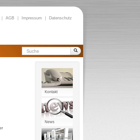
|
|
|
AGB
Impressum
Datenschutz
Suche
Kontakt
Kontakt
News
News
er
Messen