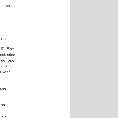
nseren
den.
-ID. Eine
netseiten
rde. Dies
 von
er kann
eser
tzers
te zu