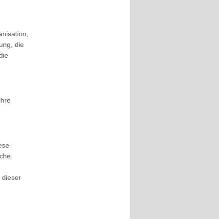
nisation,
ung, die
die
ihre
ese
iche
 dieser