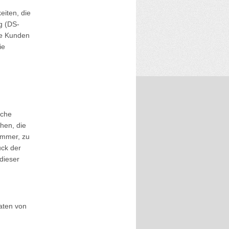
eiten, die
g (DS-
re Kunden
ie
iche
hen, die
ummer, zu
ck der
 dieser
Daten von